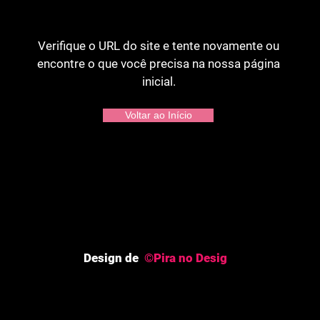
Verifique o URL do site e tente novamente ou
encontre o que você precisa na nossa página
inicial.
Voltar ao Início
Design de
©Pira no Desig
 ©Bangtan7BR|BTSNewsBrasil|Sete Cores©