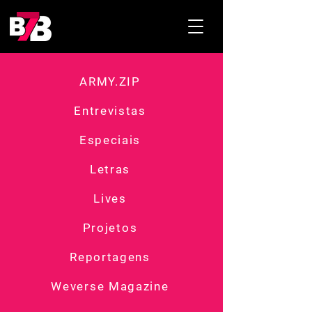
ARMY.ZIP
Entrevistas
Especiais
Letras
Lives
Projetos
Reportagens
Weverse Magazine